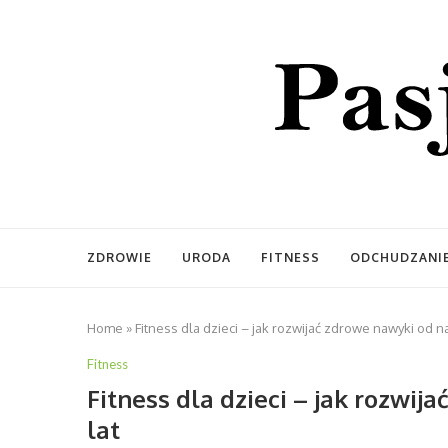
ZDROWIE
URODA
FITNESS
ODCHUDZANI
Home
»
Fitness dla dzieci – jak rozwijać zdrowe nawyki od n
Fitness
Fitness dla dzieci – jak rozwi
lat