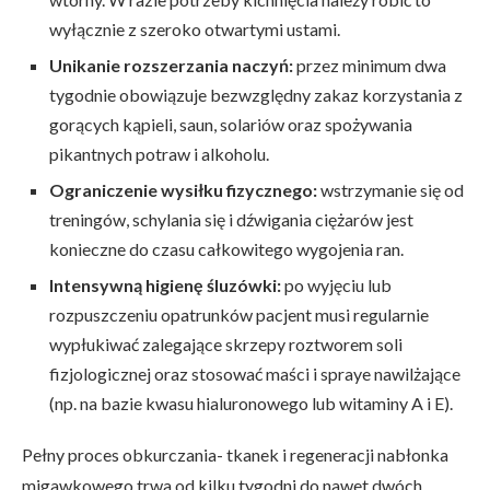
wyłącznie z szeroko otwartymi ustami.
Unikanie rozszerzania naczyń:
przez minimum dwa
tygodnie obowiązuje bezwzględny zakaz korzystania z
gorących kąpieli, saun, solariów oraz spożywania
pikantnych potraw i alkoholu.
Ograniczenie wysiłku fizycznego:
wstrzymanie się od
treningów, schylania się i dźwigania ciężarów jest
konieczne do czasu całkowitego wygojenia ran.
Intensywną higienę śluzówki:
po wyjęciu lub
rozpuszczeniu opatrunków pacjent musi regularnie
wypłukiwać zalegające skrzepy roztworem soli
fizjologicznej oraz stosować maści i spraye nawilżające
(np. na bazie kwasu hialuronowego lub witaminy A i E).
Pełny proces obkurczania- tkanek i regeneracji nabłonka
migawkowego trwa od kilku tygodni do nawet dwóch