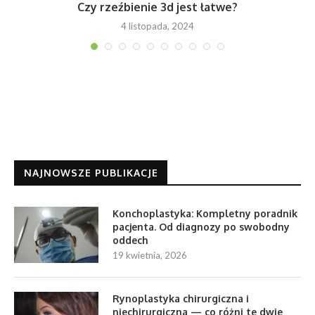
z
Czy rzeźbienie 3d jest łatwe?
N
4 listopada, 2024
NAJNOWSZE PUBLIKACJE
Konchoplastyka: Kompletny poradnik
pacjenta. Od diagnozy po swobodny
oddech
19 kwietnia, 2026
Rynoplastyka chirurgiczna i
niechirurgiczna — co różni te dwie