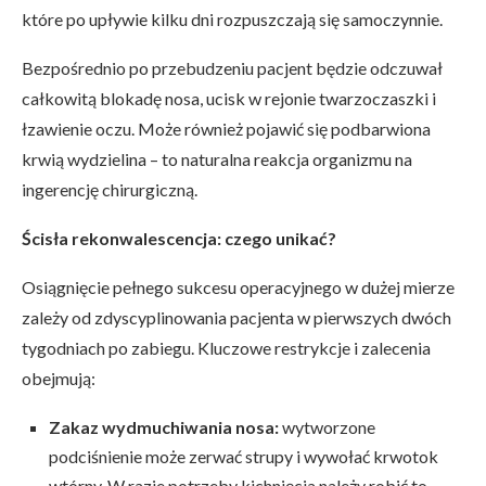
które po upływie kilku dni rozpuszczają się samoczynnie.
Bezpośrednio po przebudzeniu pacjent będzie odczuwał
całkowitą blokadę nosa, ucisk w rejonie twarzoczaszki i
łzawienie oczu. Może również pojawić się podbarwiona
krwią wydzielina – to naturalna reakcja organizmu na
ingerencję chirurgiczną.
Ścisła rekonwalescencja: czego unikać?
Osiągnięcie pełnego sukcesu operacyjnego w dużej mierze
zależy od zdyscyplinowania pacjenta w pierwszych dwóch
tygodniach po zabiegu. Kluczowe restrykcje i zalecenia
obejmują:
Zakaz wydmuchiwania nosa:
wytworzone
podciśnienie może zerwać strupy i wywołać krwotok
wtórny. W razie potrzeby kichnięcia należy robić to