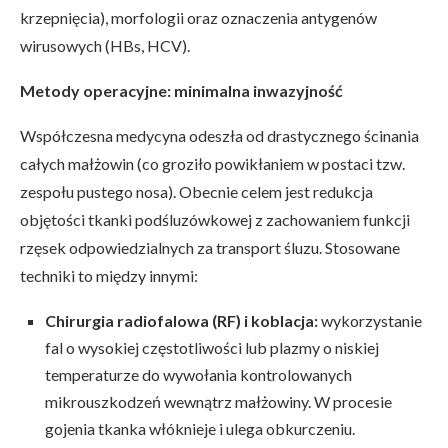
krzepnięcia), morfologii oraz oznaczenia antygenów
wirusowych (HBs, HCV).
Metody operacyjne: minimalna inwazyjność
Współczesna medycyna odeszła od drastycznego ścinania
całych małżowin (co groziło powikłaniem w postaci tzw.
zespołu pustego nosa). Obecnie celem jest redukcja
objętości tkanki podśluzówkowej z zachowaniem funkcji
rzęsek odpowiedzialnych za transport śluzu. Stosowane
techniki to między innymi:
Chirurgia radiofalowa (RF) i koblacja:
wykorzystanie
fal o wysokiej częstotliwości lub plazmy o niskiej
temperaturze do wywołania kontrolowanych
mikrouszkodzeń wewnątrz małżowiny. W procesie
gojenia tkanka włóknieje i ulega obkurczeniu.