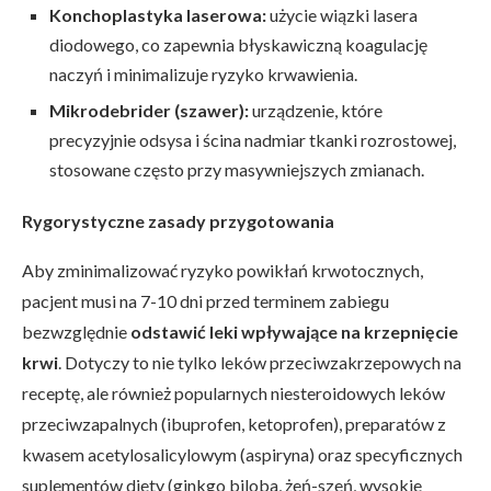
Konchoplastyka laserowa:
użycie wiązki lasera
diodowego, co zapewnia błyskawiczną koagulację
naczyń i minimalizuje ryzyko krwawienia.
Mikrodebrider (szawer):
urządzenie, które
precyzyjnie odsysa i ścina nadmiar tkanki rozrostowej,
stosowane często przy masywniejszych zmianach.
Rygorystyczne zasady przygotowania
Aby zminimalizować ryzyko powikłań krwotocznych,
pacjent musi na 7-10 dni przed terminem zabiegu
bezwzględnie
odstawić leki wpływające na krzepnięcie
krwi
. Dotyczy to nie tylko leków przeciwzakrzepowych na
receptę, ale również popularnych niesteroidowych leków
przeciwzapalnych (ibuprofen, ketoprofen), preparatów z
kwasem acetylosalicylowym (aspiryna) oraz specyficznych
suplementów diety (ginkgo biloba, żeń-szeń, wysokie