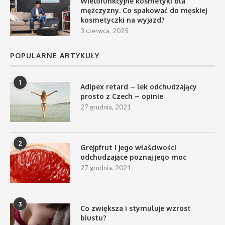
Wielofunkcyjne kosmetyki dla
mężczyzny. Co spakować do męskiej
kosmetyczki na wyjazd?
3 czerwca, 2025
POPULARNE ARTYKUŁY
1
Adipex retard – lek odchudzający
prosto z Czech – opinie
27 grudnia, 2021
2
Grejpfrut i jego właściwości
odchudzające poznaj jego moc
27 grudnia, 2021
3
Co zwiększa i stymuluje wzrost
biustu?