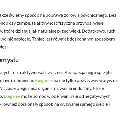
le także świetny sposób na poprawę zdrowia psychicznego. Bez
p-hop czy zumbę, ta aktywność fizyczna przynosi wiele
y, które działają jak naturalne przeciwlęki. Dodatkowo, ruch
uwolnić napięcie. Taniec jest również doskonałym sposobem
ięzi.
 umysłu
ępnych form aktywności fizycznej. Bez specjalnego sprzętu
owolnym momencie.
Bieganie
ma nie tylko pozytywny wpływ na
W czasie biegu nasz organizm uwalnia endorfiny, które
o,
bieganie
może pomóc w oderwaniu się od negatywnych
 To również doskonały sposób na wyzwanie samego siebie i